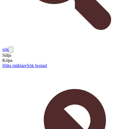
sök
Sälja
Köpa
Hitta mäklare
Sök bostad