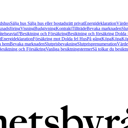
tidshus
Sälja hus
Sälja hus eller bostadsrätt privat
Energideklaration
Värder
nadsföring
Visning
Budgivning
Kontrakt
Tillträde
Bevaka marknaden
Slu
åtelseavtal?
Besiktning och Försäkring
Besiktning och försäkring Dolda
t
Energideklaration
Försäkring mot Dolda fel Hus
På gång
Köpa
Köpa
Köp
a hem
Bevaka marknaden
Slutprisbevakning
Slutprisprenumeration
Värde
esiktning och Försäkring
Vanliga besiktningstermer
Så tolkar du besikt