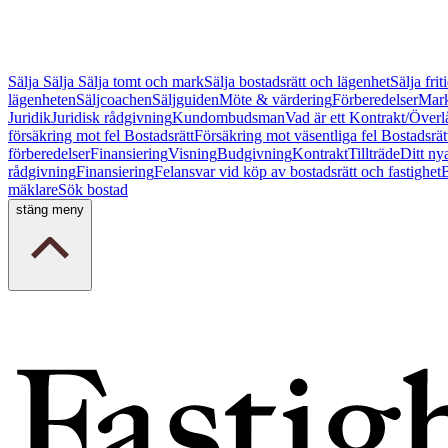
Sälja
Sälja
Sälja tomt och mark
Sälja bostadsrätt och lägenhet
Sälja fri
lägenheten
Säljcoachen
Säljguiden
Möte & värdering
Förberedelser
Mark
Juridik
Juridisk rådgivning
Kundombudsman
Vad är ett Kontrakt/Överl
försäkring mot fel Bostadsrätt
Försäkring mot väsentliga fel Bostadsrät
förberedelser
Finansiering
Visning
Budgivning
Kontrakt
Tillträde
Ditt ny
rådgivning
Finansiering
Felansvar vid köp av bostadsrätt och fastighet
B
mäklare
Sök bostad
stäng meny