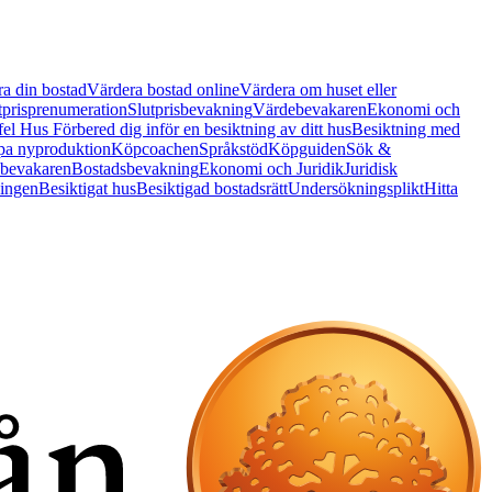
a din bostad
Värdera bostad online
Värdera om huset eller
tprisprenumeration
Slutprisbevakning
Värdebevakaren
Ekonomi och
 fel Hus
Förbered dig inför en besiktning av ditt hus
Besiktning med
a nyproduktion
Köpcoachen
Språkstöd
Köpguiden
Sök &
bevakaren
Bostadsbevakning
Ekonomi och Juridik
Juridisk
ningen
Besiktigat hus
Besiktigad bostadsrätt
Undersökningsplikt
Hitta