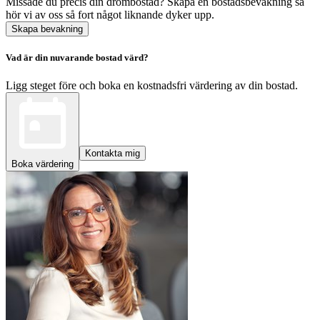
Missade du precis din drömbostad? Skapa en bostadsbevakning så
hör vi av oss så fort något liknande dyker upp.
Skapa bevakning
Vad är din nuvarande bostad värd?
Ligg steget före och boka en kostnadsfri värdering av din bostad.
Kontakta mig
Boka värdering