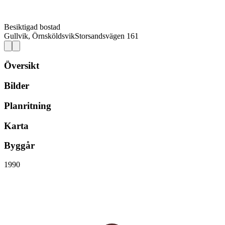
Besiktigad bostad
Gullvik, Örnsköldsvik
Storsandsvägen 161
Översikt
Bilder
Planritning
Karta
Byggår
1990