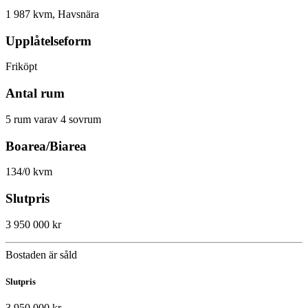
1 987 kvm, Havsnära
Upplåtelseform
Friköpt
Antal rum
5 rum varav 4 sovrum
Boarea/Biarea
134/0 kvm
Slutpris
3 950 000 kr
Bostaden är såld
Slutpris
3 950 000 kr