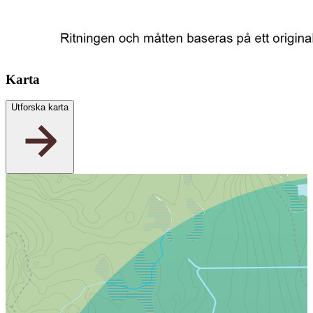
Karta
Utforska karta