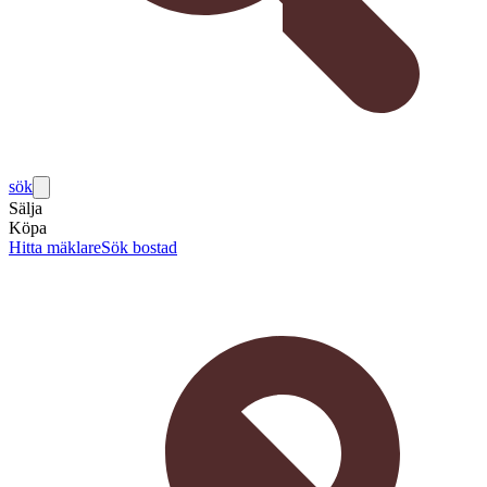
sök
Sälja
Köpa
Hitta mäklare
Sök bostad