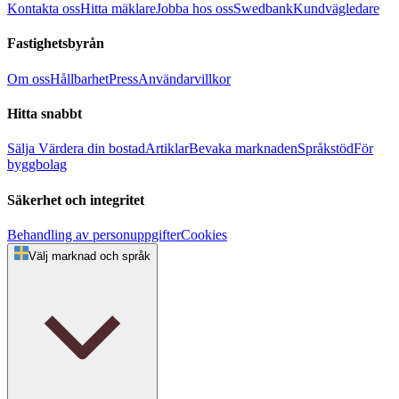
Kontakta oss
Hitta mäklare
Jobba hos oss
Swedbank
Kundvägledare
Fastighetsbyrån
Om oss
Hållbarhet
Press
Användarvillkor
Hitta snabbt
Sälja
Värdera din bostad
Artiklar
Bevaka marknaden
Språkstöd
För
byggbolag
Säkerhet och integritet
Behandling av personuppgifter
Cookies
Välj marknad och språk