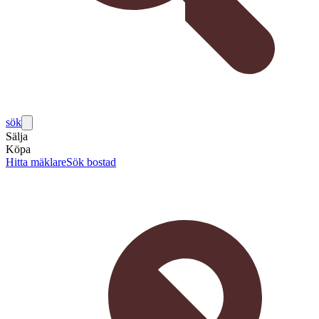
sök
Sälja
Köpa
Hitta mäklare
Sök bostad