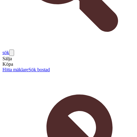
sök
Sälja
Köpa
Hitta mäklare
Sök bostad