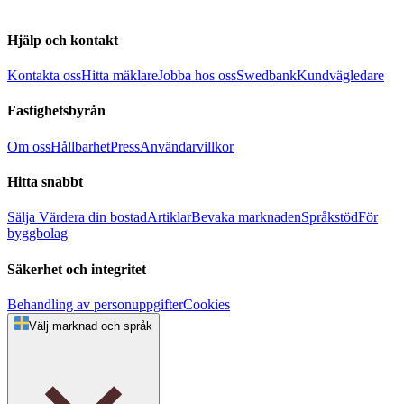
Hjälp och kontakt
Kontakta oss
Hitta mäklare
Jobba hos oss
Swedbank
Kundvägledare
Fastighetsbyrån
Om oss
Hållbarhet
Press
Användarvillkor
Hitta snabbt
Sälja
Värdera din bostad
Artiklar
Bevaka marknaden
Språkstöd
För
byggbolag
Säkerhet och integritet
Behandling av personuppgifter
Cookies
Välj marknad och språk