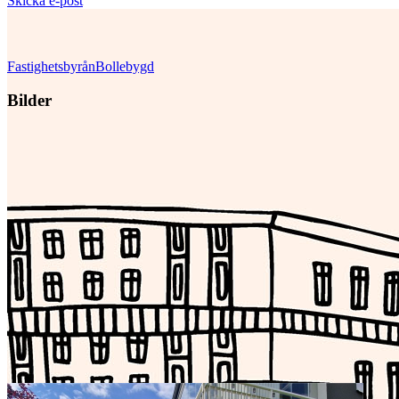
Skicka e-post
Fastighetsbyrån
Bollebygd
Bilder