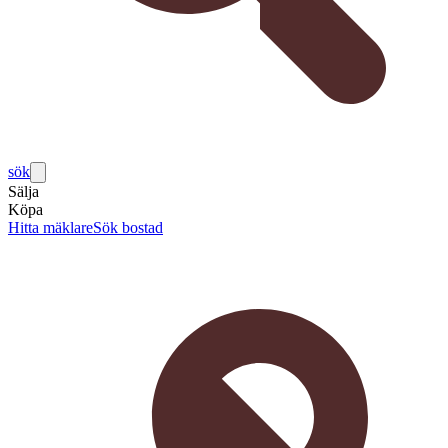
sök
Sälja
Köpa
Hitta mäklare
Sök bostad