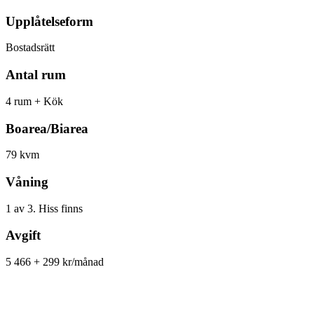
Upplåtelseform
Bostadsrätt
Antal rum
4 rum + Kök
Boarea/Biarea
79 kvm
Våning
1 av 3. Hiss finns
Avgift
5 466 + 299 kr/månad