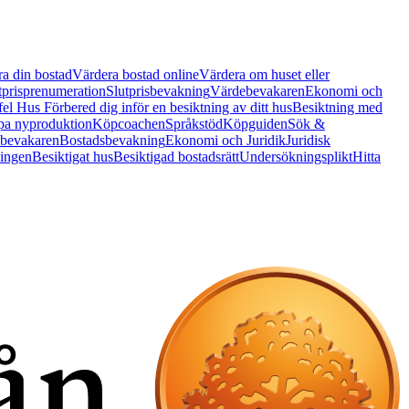
a din bostad
Värdera bostad online
Värdera om huset eller
tprisprenumeration
Slutprisbevakning
Värdebevakaren
Ekonomi och
 fel Hus
Förbered dig inför en besiktning av ditt hus
Besiktning med
a nyproduktion
Köpcoachen
Språkstöd
Köpguiden
Sök &
bevakaren
Bostadsbevakning
Ekonomi och Juridik
Juridisk
ningen
Besiktigat hus
Besiktigad bostadsrätt
Undersökningsplikt
Hitta