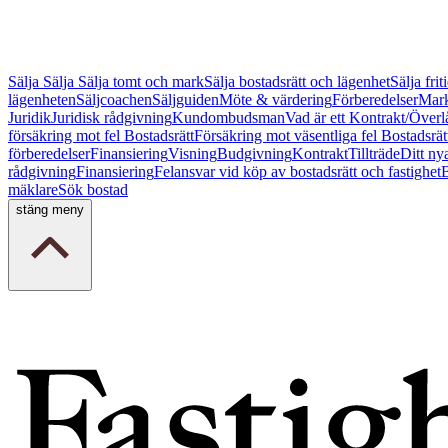
Sälja
Sälja
Sälja tomt och mark
Sälja bostadsrätt och lägenhet
Sälja fri
lägenheten
Säljcoachen
Säljguiden
Möte & värdering
Förberedelser
Mark
Juridik
Juridisk rådgivning
Kundombudsman
Vad är ett Kontrakt/Överl
försäkring mot fel Bostadsrätt
Försäkring mot väsentliga fel Bostadsrät
förberedelser
Finansiering
Visning
Budgivning
Kontrakt
Tillträde
Ditt ny
rådgivning
Finansiering
Felansvar vid köp av bostadsrätt och fastighet
B
mäklare
Sök bostad
stäng meny