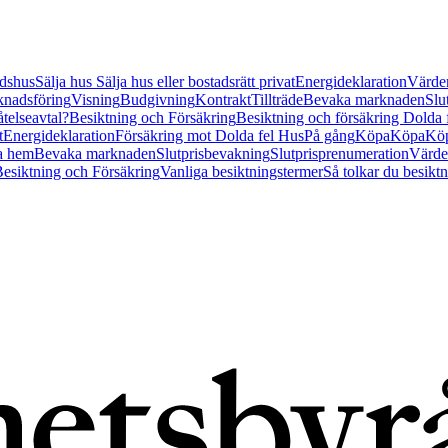
tidshus
Sälja hus
Sälja hus eller bostadsrätt privat
Energideklaration
Värder
nadsföring
Visning
Budgivning
Kontrakt
Tillträde
Bevaka marknaden
Slu
åtelseavtal?
Besiktning och Försäkring
Besiktning och försäkring Dolda
t
Energideklaration
Försäkring mot Dolda fel Hus
På gång
Köpa
Köpa
Köp
a hem
Bevaka marknaden
Slutprisbevakning
Slutprisprenumeration
Värde
esiktning och Försäkring
Vanliga besiktningstermer
Så tolkar du besikt