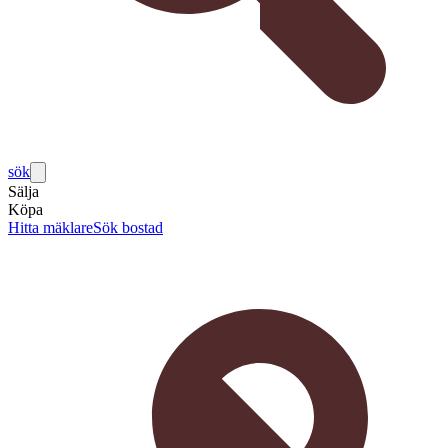
sök
Sälja
Köpa
Hitta mäklare
Sök bostad