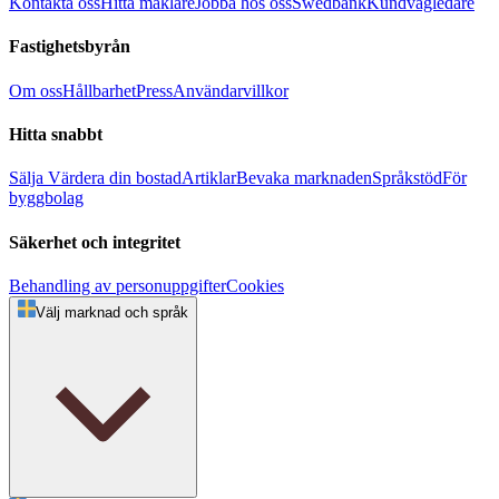
Kontakta oss
Hitta mäklare
Jobba hos oss
Swedbank
Kundvägledare
Fastighetsbyrån
Om oss
Hållbarhet
Press
Användarvillkor
Hitta snabbt
Sälja
Värdera din bostad
Artiklar
Bevaka marknaden
Språkstöd
För
byggbolag
Säkerhet och integritet
Behandling av personuppgifter
Cookies
Välj marknad och språk