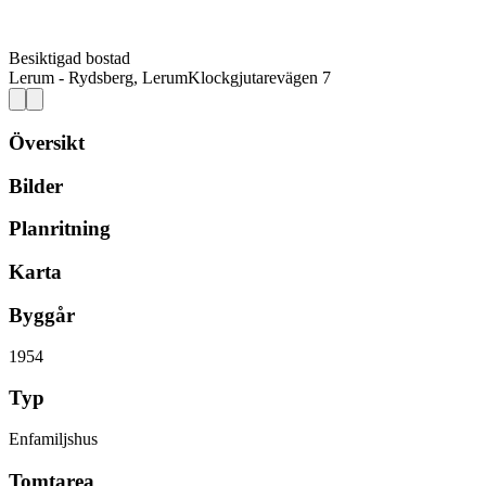
Besiktigad bostad
Lerum - Rydsberg, Lerum
Klockgjutarevägen 7
Översikt
Bilder
Planritning
Karta
Byggår
1954
Typ
Enfamiljshus
Tomtarea