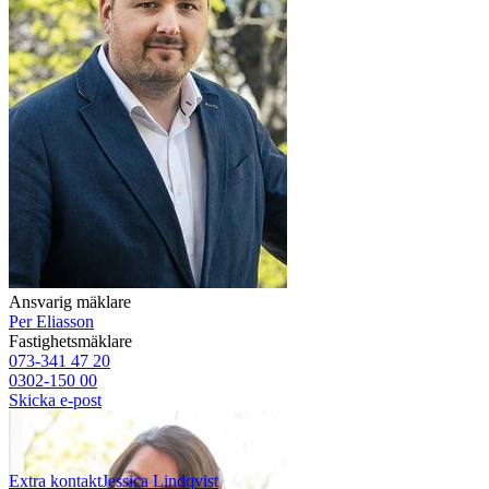
Ansvarig mäklare
Per Eliasson
Fastighetsmäklare
073-341 47 20
0302-150 00
Skicka e-post
Extra kontakt
Jessica
Lindqvist