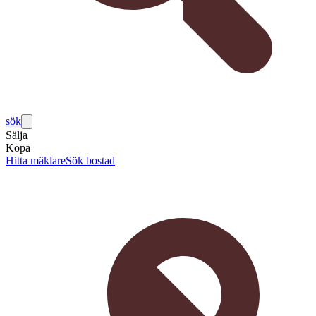
sök
Sälja
Köpa
Hitta mäklare
Sök bostad