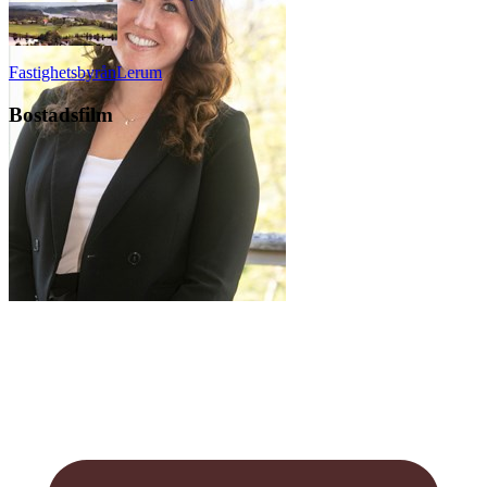
Fastighetsbyrån
Lerum
Bostadsfilm