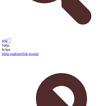
sök
Sälja
Köpa
Hitta mäklare
Sök bostad