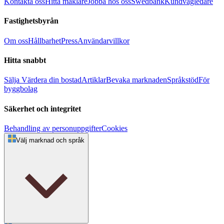
Kontakta oss
Hitta mäklare
Jobba hos oss
Swedbank
Kundvägledare
Fastighetsbyrån
Om oss
Hållbarhet
Press
Användarvillkor
Hitta snabbt
Sälja
Värdera din bostad
Artiklar
Bevaka marknaden
Språkstöd
För
byggbolag
Säkerhet och integritet
Behandling av personuppgifter
Cookies
Välj marknad och språk