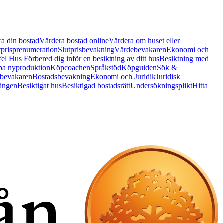
a din bostad
Värdera bostad online
Värdera om huset eller
tprisprenumeration
Slutprisbevakning
Värdebevakaren
Ekonomi och
 fel Hus
Förbered dig inför en besiktning av ditt hus
Besiktning med
a nyproduktion
Köpcoachen
Språkstöd
Köpguiden
Sök &
bevakaren
Bostadsbevakning
Ekonomi och Juridik
Juridisk
ningen
Besiktigat hus
Besiktigad bostadsrätt
Undersökningsplikt
Hitta