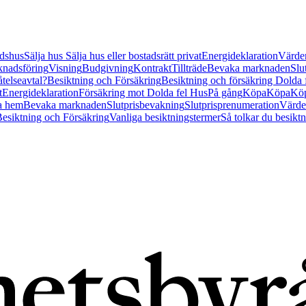
tidshus
Sälja hus
Sälja hus eller bostadsrätt privat
Energideklaration
Värder
nadsföring
Visning
Budgivning
Kontrakt
Tillträde
Bevaka marknaden
Slu
åtelseavtal?
Besiktning och Försäkring
Besiktning och försäkring Dolda
t
Energideklaration
Försäkring mot Dolda fel Hus
På gång
Köpa
Köpa
Köp
a hem
Bevaka marknaden
Slutprisbevakning
Slutprisprenumeration
Värde
esiktning och Försäkring
Vanliga besiktningstermer
Så tolkar du besikt