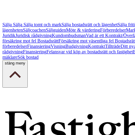
Sälja
Sälja
Sälja tomt och mark
Sälja bostadsrätt och lägenhet
Sälja fri
lägenheten
Säljcoachen
Säljguiden
Möte & värdering
Förberedelser
Mark
Juridik
Juridisk rådgivning
Kundombudsman
Vad är ett Kontrakt/Överl
försäkring mot fel Bostadsrätt
Försäkring mot väsentliga fel Bostadsrät
förberedelser
Finansiering
Visning
Budgivning
Kontrakt
Tillträde
Ditt ny
rådgivning
Finansiering
Felansvar vid köp av bostadsrätt och fastighet
B
mäklare
Sök bostad
stäng meny