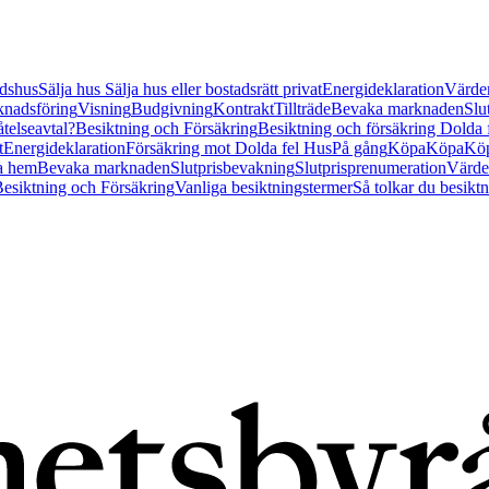
tidshus
Sälja hus
Sälja hus eller bostadsrätt privat
Energideklaration
Värder
nadsföring
Visning
Budgivning
Kontrakt
Tillträde
Bevaka marknaden
Slu
åtelseavtal?
Besiktning och Försäkring
Besiktning och försäkring Dolda
t
Energideklaration
Försäkring mot Dolda fel Hus
På gång
Köpa
Köpa
Köp
a hem
Bevaka marknaden
Slutprisbevakning
Slutprisprenumeration
Värde
esiktning och Försäkring
Vanliga besiktningstermer
Så tolkar du besikt