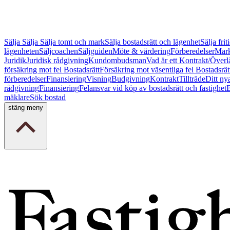
Sälja
Sälja
Sälja tomt och mark
Sälja bostadsrätt och lägenhet
Sälja fri
lägenheten
Säljcoachen
Säljguiden
Möte & värdering
Förberedelser
Mark
Juridik
Juridisk rådgivning
Kundombudsman
Vad är ett Kontrakt/Överl
försäkring mot fel Bostadsrätt
Försäkring mot väsentliga fel Bostadsrät
förberedelser
Finansiering
Visning
Budgivning
Kontrakt
Tillträde
Ditt ny
rådgivning
Finansiering
Felansvar vid köp av bostadsrätt och fastighet
B
mäklare
Sök bostad
stäng meny