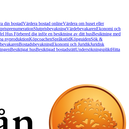
a din bostad
Värdera bostad online
Värdera om huset eller
tprisprenumeration
Slutprisbevakning
Värdebevakaren
Ekonomi och
 fel Hus
Förbered dig inför en besiktning av ditt hus
Besiktning med
a nyproduktion
Köpcoachen
Språkstöd
Köpguiden
Sök &
bevakaren
Bostadsbevakning
Ekonomi och Juridik
Juridisk
ningen
Besiktigat hus
Besiktigad bostadsrätt
Undersökningsplikt
Hitta