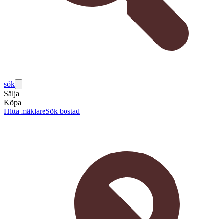
sök
Sälja
Köpa
Hitta mäklare
Sök bostad