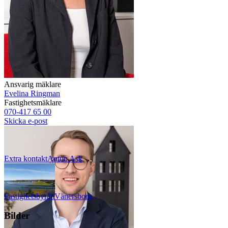
Ansvarig mäklare
Evelina Ringman
Fastighetsmäklare
070-417 65 00
Skicka e-post
Extra kontakt
Anton
Ask
Fastighetsbyrån
Vänersborg
Bilder