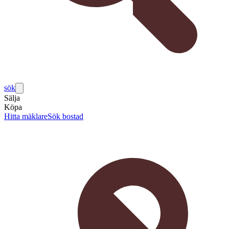
sök
Sälja
Köpa
Hitta mäklare
Sök bostad