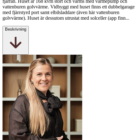
fjärran. Huset är 168 kvm stort och värms med värmepump och
vattenburen golvvärme. Vidbyggt med huset finns ett dubbelgarage
med fjärrstyrd port samt elbilsladdare (även här vattenburen
golvvärme). Huset är dessutom utrustat med solceller (app finn...
Beskrivning