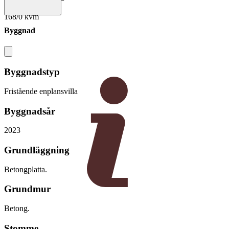
168/0 kvm
Byggnad
Byggnadstyp
Fristående enplansvilla
Byggnadsår
2023
Grundläggning
Betongplatta.
Grundmur
Betong.
Stomme