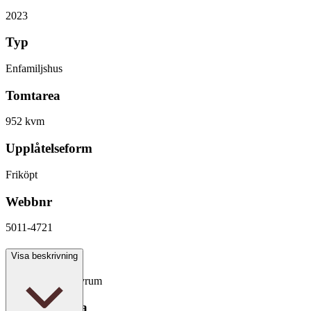
2023
Typ
Enfamiljshus
Tomtarea
952 kvm
Upplåtelseform
Friköpt
Webbnr
5011-4721
Antal rum
Visa beskrivning
4 rum varav 3 sovrum
Boarea/Biarea