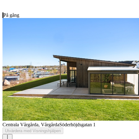
På gång
Centrala Vårgårda, Vårgårda
Söderhöjdsgatan 1
Utvärdera med Visningshjälpen