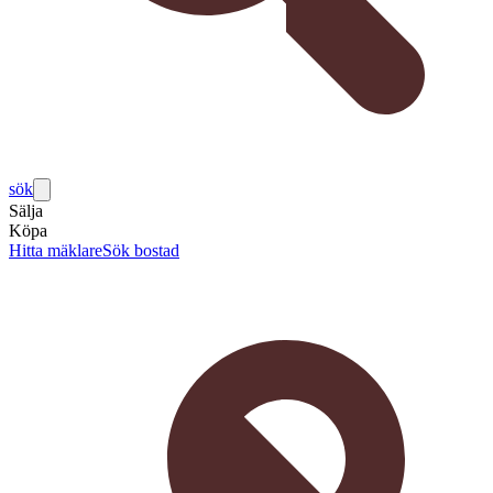
sök
Sälja
Köpa
Hitta mäklare
Sök bostad