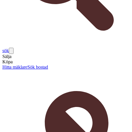
sök
Sälja
Köpa
Hitta mäklare
Sök bostad