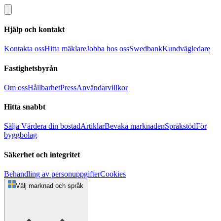
Hjälp och kontakt
Kontakta oss
Hitta mäklare
Jobba hos oss
Swedbank
Kundvägledare
Fastighetsbyrån
Om oss
Hållbarhet
Press
Användarvillkor
Hitta snabbt
Sälja
Värdera din bostad
Artiklar
Bevaka marknaden
Språkstöd
För
byggbolag
Säkerhet och integritet
Behandling av personuppgifter
Cookies
Välj marknad och språk