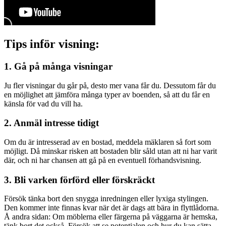
Tips inför visning:
1. Gå på många visningar
Ju fler visningar du går på, desto mer vana får du. Dessutom får du
en möjlighet att jämföra många typer av boenden, så att du får en
känsla för vad du vill ha.
2. Anmäl intresse tidigt
Om du är intresserad av en bostad, meddela mäklaren så fort som
möjligt. Då minskar risken att bostaden blir såld utan att ni har varit
där, och ni har chansen att gå på en eventuell förhandsvisning.
3. Bli varken förförd eller förskräckt
Försök tänka bort den snygga inredningen eller lyxiga stylingen.
Den kommer inte finnas kvar när det är dags att bära in flyttlådorna.
Å andra sidan: Om möblerna eller färgerna på väggarna är hemska,
tänk bort det också. Försök att se potentialen och hur du kan sätta