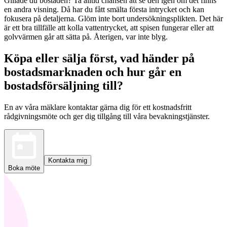
Gillade du bostaden? Ta alltid chansen att se den igen om det finns
en andra visning. Då har du fått smälta första intrycket och kan
fokusera på detaljerna. Glöm inte bort undersökningsplikten. Det här
är ett bra tillfälle att kolla vattentrycket, att spisen fungerar eller att
golvvärmen går att sätta på. Återigen, var inte blyg.
Köpa eller sälja först, vad händer på
bostadsmarknaden och hur går en
bostadsförsäljning till?
En av våra mäklare kontaktar gärna dig för ett kostnadsfritt
rådgivningsmöte och ger dig tillgång till våra bevakningstjänster.
Kontakta mig
Boka möte