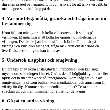
din egen prägel på hemmet. Om du har svårt för att tänka visuellt, ta
med någon som är duktig på det.
4. Var inte blyg: måtta, granska och fråga innan du
bestämmer dig
Kom ihåg att mäta ytor och kolla väderstreck och solljus på
visningen. Många missar att kolla förvaringsmöjligheterna på
visningen. Det är okej att kolla i skåp och lådor. Om du är på
visning i en villa eller fastighet, fråga mäklaren om det finns en
överlåtelsebesiktning du kan ta del av.
5. Undersök trapphus och omgivning
Ett bra tips är att kolla anslagstavlan i trapphuset, den kan säga
mycket om stämningen i huset. Gnälls det på högljudda grannar eller
bjuds det in till after work på innergården? Kom ihåg att kolla av
omgivningarna så som butiker, kommunikationer och annat som är
viktigt för dig. Kommer du att pendla till jobbet? Testa att köra
sträckan till och från visningen för att se hur det känns.
6. Gå på en andra visning