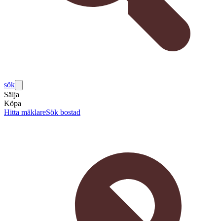
sök
Sälja
Köpa
Hitta mäklare
Sök bostad