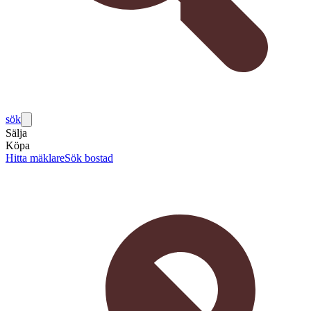
sök
Sälja
Köpa
Hitta mäklare
Sök bostad