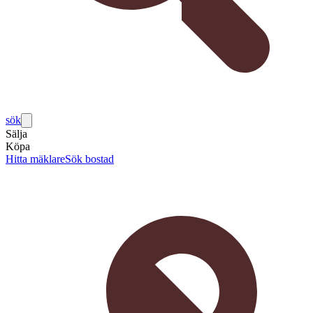
sök
Sälja
Köpa
Hitta mäklare
Sök bostad