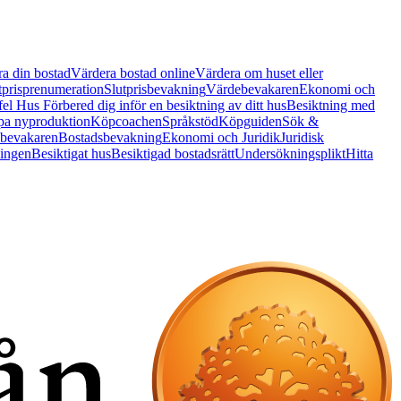
a din bostad
Värdera bostad online
Värdera om huset eller
tprisprenumeration
Slutprisbevakning
Värdebevakaren
Ekonomi och
 fel Hus
Förbered dig inför en besiktning av ditt hus
Besiktning med
a nyproduktion
Köpcoachen
Språkstöd
Köpguiden
Sök &
bevakaren
Bostadsbevakning
Ekonomi och Juridik
Juridisk
ningen
Besiktigat hus
Besiktigad bostadsrätt
Undersökningsplikt
Hitta