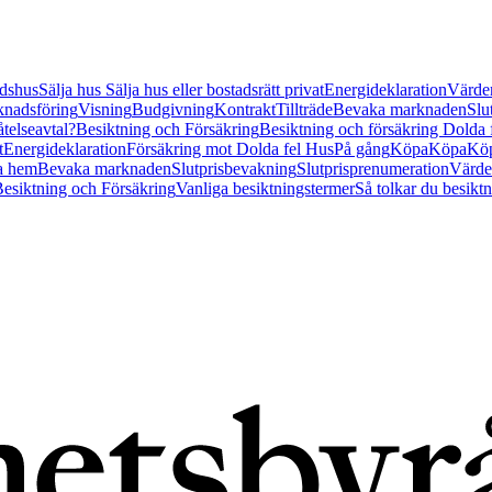
tidshus
Sälja hus
Sälja hus eller bostadsrätt privat
Energideklaration
Värder
nadsföring
Visning
Budgivning
Kontrakt
Tillträde
Bevaka marknaden
Slu
åtelseavtal?
Besiktning och Försäkring
Besiktning och försäkring Dolda
t
Energideklaration
Försäkring mot Dolda fel Hus
På gång
Köpa
Köpa
Köp
a hem
Bevaka marknaden
Slutprisbevakning
Slutprisprenumeration
Värde
esiktning och Försäkring
Vanliga besiktningstermer
Så tolkar du besikt