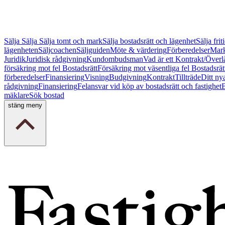
Sälja
Sälja
Sälja tomt och mark
Sälja bostadsrätt och lägenhet
Sälja fri
lägenheten
Säljcoachen
Säljguiden
Möte & värdering
Förberedelser
Mark
Juridik
Juridisk rådgivning
Kundombudsman
Vad är ett Kontrakt/Överl
försäkring mot fel Bostadsrätt
Försäkring mot väsentliga fel Bostadsrät
förberedelser
Finansiering
Visning
Budgivning
Kontrakt
Tillträde
Ditt ny
rådgivning
Finansiering
Felansvar vid köp av bostadsrätt och fastighet
B
mäklare
Sök bostad
stäng meny