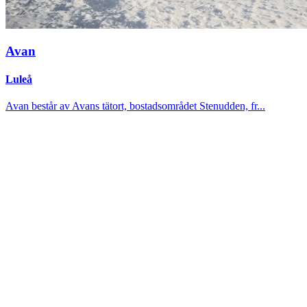
Avan
Luleå
Avan består av Avans tätort, bostadsområdet Stenudden, fr...