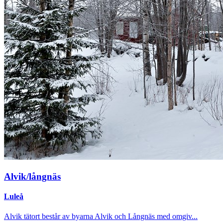
Alvik/långnäs
Luleå
Alvik tätort består av byarna Alvik och Långnäs med omgiv...