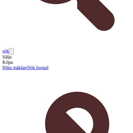
sök
Sälja
Köpa
Hitta mäklare
Sök bostad