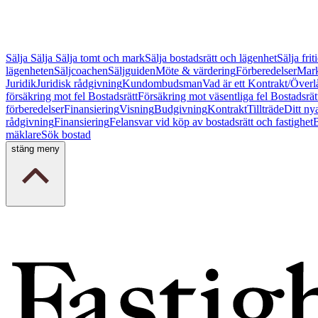
Sälja
Sälja
Sälja tomt och mark
Sälja bostadsrätt och lägenhet
Sälja fri
lägenheten
Säljcoachen
Säljguiden
Möte & värdering
Förberedelser
Mark
Juridik
Juridisk rådgivning
Kundombudsman
Vad är ett Kontrakt/Överl
försäkring mot fel Bostadsrätt
Försäkring mot väsentliga fel Bostadsrät
förberedelser
Finansiering
Visning
Budgivning
Kontrakt
Tillträde
Ditt ny
rådgivning
Finansiering
Felansvar vid köp av bostadsrätt och fastighet
B
mäklare
Sök bostad
stäng meny