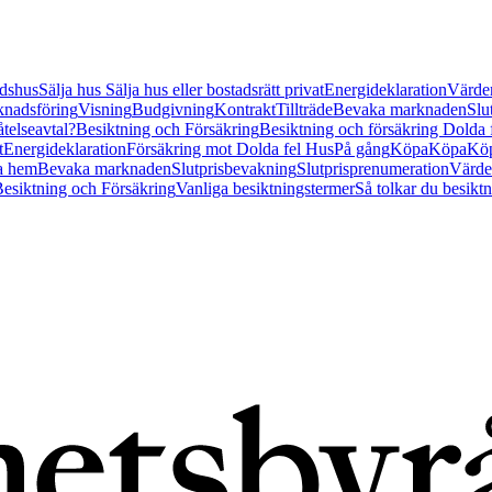
tidshus
Sälja hus
Sälja hus eller bostadsrätt privat
Energideklaration
Värder
nadsföring
Visning
Budgivning
Kontrakt
Tillträde
Bevaka marknaden
Slu
åtelseavtal?
Besiktning och Försäkring
Besiktning och försäkring Dolda
t
Energideklaration
Försäkring mot Dolda fel Hus
På gång
Köpa
Köpa
Köp
a hem
Bevaka marknaden
Slutprisbevakning
Slutprisprenumeration
Värde
esiktning och Försäkring
Vanliga besiktningstermer
Så tolkar du besikt