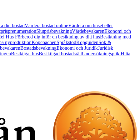
a din bostad
Värdera bostad online
Värdera om huset eller
tprisprenumeration
Slutprisbevakning
Värdebevakaren
Ekonomi och
 fel Hus
Förbered dig inför en besiktning av ditt hus
Besiktning med
a nyproduktion
Köpcoachen
Språkstöd
Köpguiden
Sök &
bevakaren
Bostadsbevakning
Ekonomi och Juridik
Juridisk
ningen
Besiktigat hus
Besiktigad bostadsrätt
Undersökningsplikt
Hitta