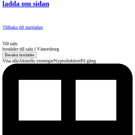
ladda om sidan
Tillbaka till startsidan
Till salu
bostäder till salu
i
Vänersborg
Bevaka bostäder
Visa alla
Aktuella visningar
Nyproduktion
På gång