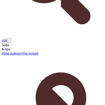
sök
Sälja
Köpa
Hitta mäklare
Sök bostad