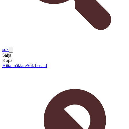
sök
Sälja
Köpa
Hitta mäklare
Sök bostad