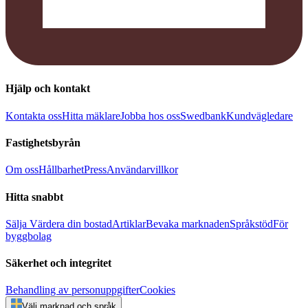
Hjälp och kontakt
Kontakta oss
Hitta mäklare
Jobba hos oss
Swedbank
Kundvägledare
Fastighetsbyrån
Om oss
Hållbarhet
Press
Användarvillkor
Hitta snabbt
Sälja
Värdera din bostad
Artiklar
Bevaka marknaden
Språkstöd
För
byggbolag
Säkerhet och integritet
Behandling av personuppgifter
Cookies
Välj marknad och språk