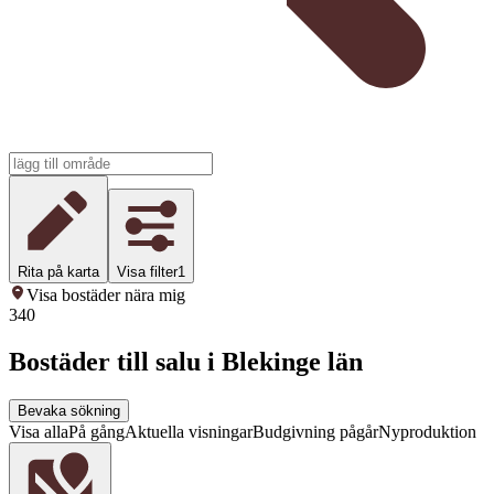
Rita på karta
Visa filter
1
Visa bostäder nära mig
340
Bostäder till salu i Blekinge län
Bevaka sökning
Visa alla
På gång
Aktuella visningar
Budgivning pågår
Nyproduktion