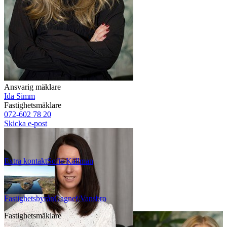
Ansvarig mäklare
Ida Simm
Fastighetsmäklare
072-602 78 20
Skicka e-post
Extra kontakt
Sofie
Källman
Fastighetsbyrån
Gagnef/Vansbro
Fastighetsmäklare