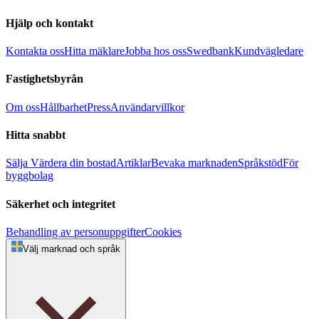
Hjälp och kontakt
Kontakta oss
Hitta mäklare
Jobba hos oss
Swedbank
Kundvägledare
Fastighetsbyrån
Om oss
Hållbarhet
Press
Användarvillkor
Hitta snabbt
Sälja
Värdera din bostad
Artiklar
Bevaka marknaden
Språkstöd
För
byggbolag
Säkerhet och integritet
Behandling av personuppgifter
Cookies
Välj marknad och språk