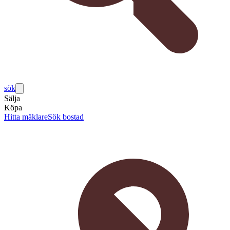
sök
Sälja
Köpa
Hitta mäklare
Sök bostad