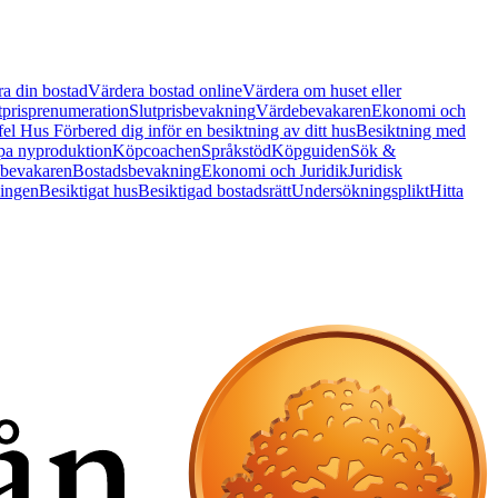
a din bostad
Värdera bostad online
Värdera om huset eller
tprisprenumeration
Slutprisbevakning
Värdebevakaren
Ekonomi och
 fel Hus
Förbered dig inför en besiktning av ditt hus
Besiktning med
a nyproduktion
Köpcoachen
Språkstöd
Köpguiden
Sök &
bevakaren
Bostadsbevakning
Ekonomi och Juridik
Juridisk
ningen
Besiktigat hus
Besiktigad bostadsrätt
Undersökningsplikt
Hitta