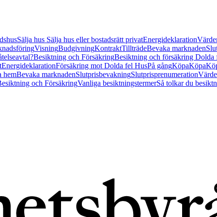
tidshus
Sälja hus
Sälja hus eller bostadsrätt privat
Energideklaration
Värder
nadsföring
Visning
Budgivning
Kontrakt
Tillträde
Bevaka marknaden
Slu
åtelseavtal?
Besiktning och Försäkring
Besiktning och försäkring Dolda
t
Energideklaration
Försäkring mot Dolda fel Hus
På gång
Köpa
Köpa
Köp
a hem
Bevaka marknaden
Slutprisbevakning
Slutprisprenumeration
Värde
esiktning och Försäkring
Vanliga besiktningstermer
Så tolkar du besikt