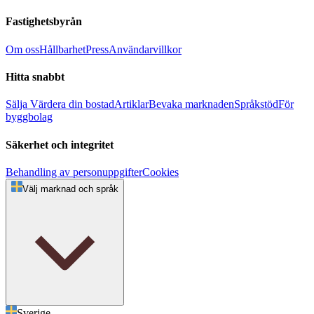
Fastighetsbyrån
Om oss
Hållbarhet
Press
Användarvillkor
Hitta snabbt
Sälja
Värdera din bostad
Artiklar
Bevaka marknaden
Språkstöd
För
byggbolag
Säkerhet och integritet
Behandling av personuppgifter
Cookies
Välj marknad och språk
Sverige