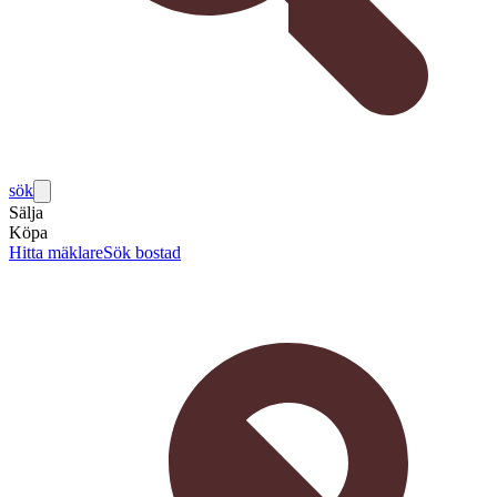
sök
Sälja
Köpa
Hitta mäklare
Sök bostad