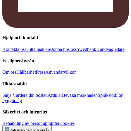
Hjälp och kontakt
Kontakta oss
Hitta mäklare
Jobba hos oss
Swedbank
Kundvägledare
Fastighetsbyrån
Om oss
Hållbarhet
Press
Användarvillkor
Hitta snabbt
Sälja
Värdera din bostad
Artiklar
Bevaka marknaden
Språkstöd
För
byggbolag
Säkerhet och integritet
Behandling av personuppgifter
Cookies
Välj marknad och språk