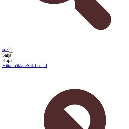
sök
Sälja
Köpa
Hitta mäklare
Sök bostad