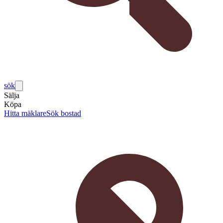
sök
Sälja
Köpa
Hitta mäklare
Sök bostad