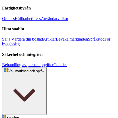
Fastighetsbyrån
Om oss
Hållbarhet
Press
Användarvillkor
Hitta snabbt
Sälja
Värdera din bostad
Artiklar
Bevaka marknaden
Språkstöd
För
byggbolag
Säkerhet och integritet
Behandling av personuppgifter
Cookies
Välj marknad och språk
Sverige