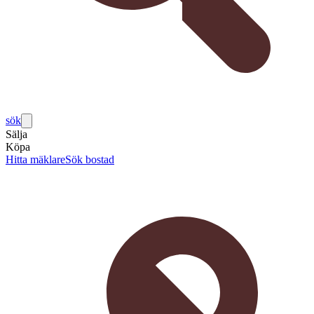
sök
Sälja
Köpa
Hitta mäklare
Sök bostad