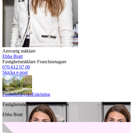
Ansvarig mäklare
Ebba Bratt
Fastighetsmäklare
Franchisetagare
070-612 07 00
Skicka e-post
Fastighetsbyrån
Enköping
Fastighetsmäklare / Franchisetagare
Ebba Bratt