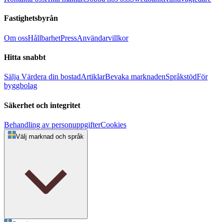
Fastighetsbyrån
Om oss
Hållbarhet
Press
Användarvillkor
Hitta snabbt
Sälja
Värdera din bostad
Artiklar
Bevaka marknaden
Språkstöd
För
byggbolag
Säkerhet och integritet
Behandling av personuppgifter
Cookies
Välj marknad och språk