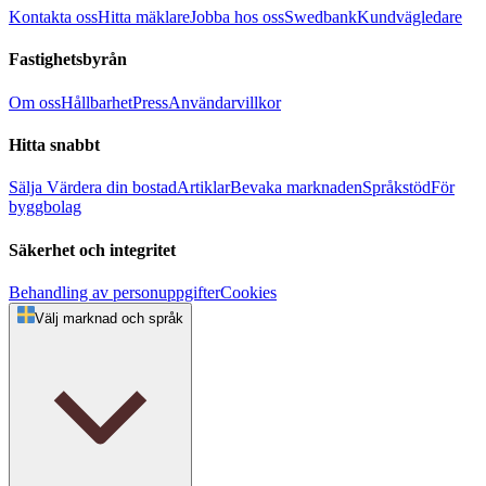
Kontakta oss
Hitta mäklare
Jobba hos oss
Swedbank
Kundvägledare
Fastighetsbyrån
Om oss
Hållbarhet
Press
Användarvillkor
Hitta snabbt
Sälja
Värdera din bostad
Artiklar
Bevaka marknaden
Språkstöd
För
byggbolag
Säkerhet och integritet
Behandling av personuppgifter
Cookies
Välj marknad och språk