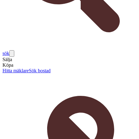
sök
Sälja
Köpa
Hitta mäklare
Sök bostad