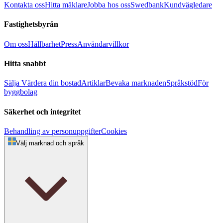
Kontakta oss
Hitta mäklare
Jobba hos oss
Swedbank
Kundvägledare
Fastighetsbyrån
Om oss
Hållbarhet
Press
Användarvillkor
Hitta snabbt
Sälja
Värdera din bostad
Artiklar
Bevaka marknaden
Språkstöd
För
byggbolag
Säkerhet och integritet
Behandling av personuppgifter
Cookies
Välj marknad och språk