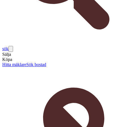
sök
Sälja
Köpa
Hitta mäklare
Sök bostad