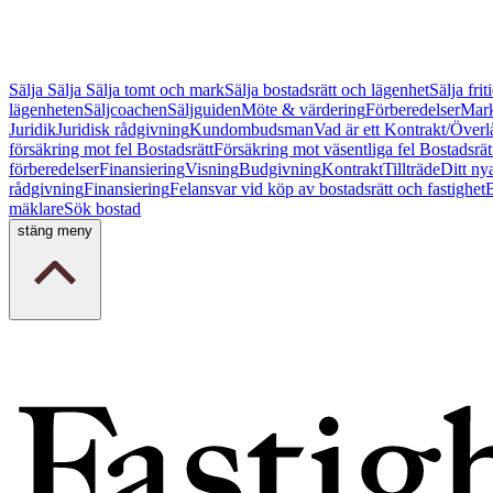
Sälja
Sälja
Sälja tomt och mark
Sälja bostadsrätt och lägenhet
Sälja fri
lägenheten
Säljcoachen
Säljguiden
Möte & värdering
Förberedelser
Mark
Juridik
Juridisk rådgivning
Kundombudsman
Vad är ett Kontrakt/Överl
försäkring mot fel Bostadsrätt
Försäkring mot väsentliga fel Bostadsrät
förberedelser
Finansiering
Visning
Budgivning
Kontrakt
Tillträde
Ditt ny
rådgivning
Finansiering
Felansvar vid köp av bostadsrätt och fastighet
B
mäklare
Sök bostad
stäng meny