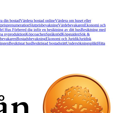
a din bostad
Värdera bostad online
Värdera om huset eller
tprisprenumeration
Slutprisbevakning
Värdebevakaren
Ekonomi och
 fel Hus
Förbered dig inför en besiktning av ditt hus
Besiktning med
a nyproduktion
Köpcoachen
Språkstöd
Köpguiden
Sök &
bevakaren
Bostadsbevakning
Ekonomi och Juridik
Juridisk
ningen
Besiktigat hus
Besiktigad bostadsrätt
Undersökningsplikt
Hitta