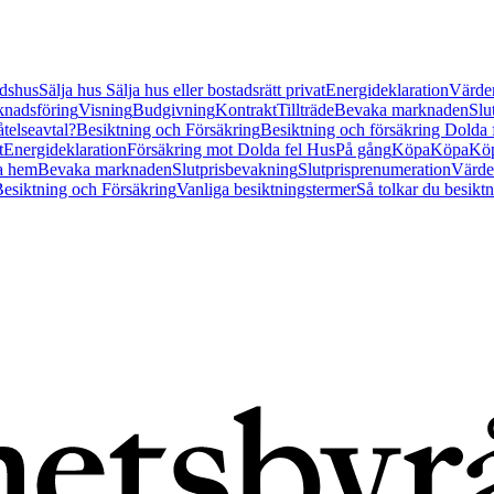
tidshus
Sälja hus
Sälja hus eller bostadsrätt privat
Energideklaration
Värder
nadsföring
Visning
Budgivning
Kontrakt
Tillträde
Bevaka marknaden
Slu
åtelseavtal?
Besiktning och Försäkring
Besiktning och försäkring Dolda
t
Energideklaration
Försäkring mot Dolda fel Hus
På gång
Köpa
Köpa
Köp
a hem
Bevaka marknaden
Slutprisbevakning
Slutprisprenumeration
Värde
esiktning och Försäkring
Vanliga besiktningstermer
Så tolkar du besikt