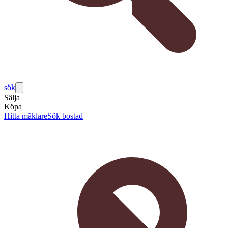
sök
Sälja
Köpa
Hitta mäklare
Sök bostad