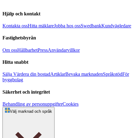
Hjälp och kontakt
Kontakta oss
Hitta mäklare
Jobba hos oss
Swedbank
Kundvägledare
Fastighetsbyrån
Om oss
Hållbarhet
Press
Användarvillkor
Hitta snabbt
Sälja
Värdera din bostad
Artiklar
Bevaka marknaden
Språkstöd
För
byggbolag
Säkerhet och integritet
Behandling av personuppgifter
Cookies
Välj marknad och språk