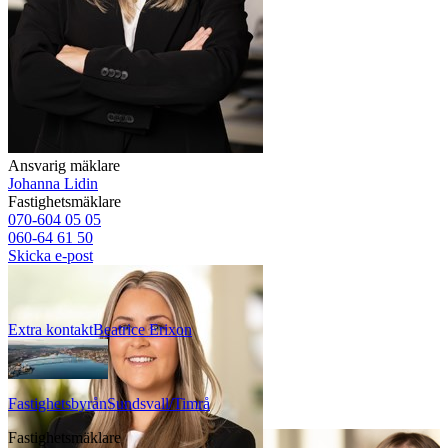
Ansvarig mäklare
Johanna Lidin
Fastighetsmäklare
070-604 05 05
060-64 61 50
Skicka e-post
Extra kontakt
Beatrice
Erixon
Fastighetsbyrån
Sundsvall/Timrå
Fastighetsmäklare