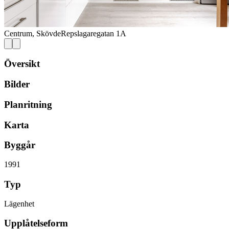
Centrum, Skövde
Repslagaregatan 1A
Översikt
Bilder
Planritning
Karta
Byggår
1991
Typ
Lägenhet
Upplåtelseform