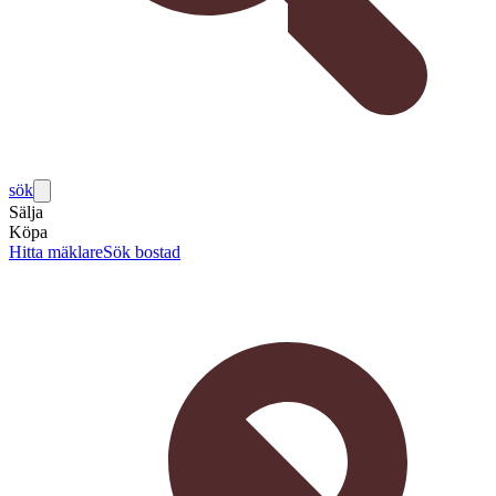
sök
Sälja
Köpa
Hitta mäklare
Sök bostad