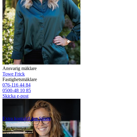
Ansvarig mäklare
Towe Frick
Fastighetsmäklare
076-116 44 84
0500-48 10 85
Skicka e-post
Extra kontakt
Linn
Storm