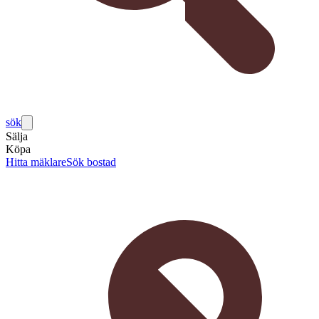
sök
Sälja
Köpa
Hitta mäklare
Sök bostad