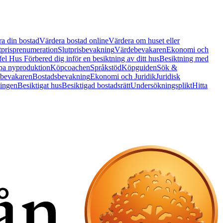
a din bostad
Värdera bostad online
Värdera om huset eller
tprisprenumeration
Slutprisbevakning
Värdebevakaren
Ekonomi och
 fel Hus
Förbered dig inför en besiktning av ditt hus
Besiktning med
a nyproduktion
Köpcoachen
Språkstöd
Köpguiden
Sök &
bevakaren
Bostadsbevakning
Ekonomi och Juridik
Juridisk
ningen
Besiktigat hus
Besiktigad bostadsrätt
Undersökningsplikt
Hitta