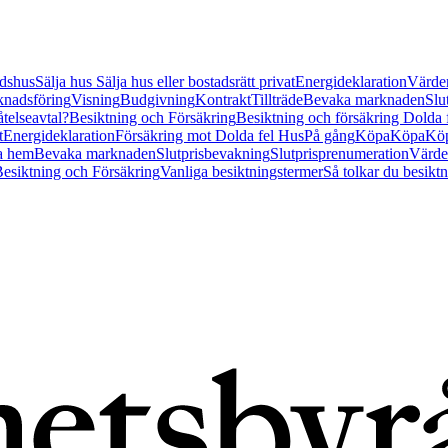
tidshus
Sälja hus
Sälja hus eller bostadsrätt privat
Energideklaration
Värder
nadsföring
Visning
Budgivning
Kontrakt
Tillträde
Bevaka marknaden
Slu
åtelseavtal?
Besiktning och Försäkring
Besiktning och försäkring Dolda
t
Energideklaration
Försäkring mot Dolda fel Hus
På gång
Köpa
Köpa
Köp
a hem
Bevaka marknaden
Slutprisbevakning
Slutprisprenumeration
Värde
esiktning och Försäkring
Vanliga besiktningstermer
Så tolkar du besikt