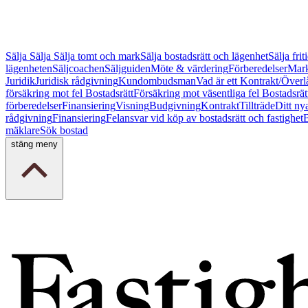
Sälja
Sälja
Sälja tomt och mark
Sälja bostadsrätt och lägenhet
Sälja fri
lägenheten
Säljcoachen
Säljguiden
Möte & värdering
Förberedelser
Mark
Juridik
Juridisk rådgivning
Kundombudsman
Vad är ett Kontrakt/Överl
försäkring mot fel Bostadsrätt
Försäkring mot väsentliga fel Bostadsrät
förberedelser
Finansiering
Visning
Budgivning
Kontrakt
Tillträde
Ditt ny
rådgivning
Finansiering
Felansvar vid köp av bostadsrätt och fastighet
B
mäklare
Sök bostad
stäng meny