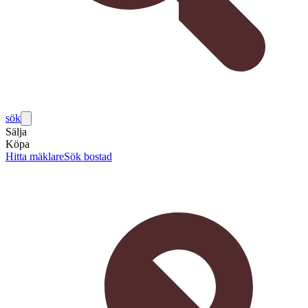
sök
Sälja
Köpa
Hitta mäklare
Sök bostad