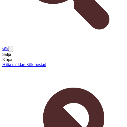
sök
Sälja
Köpa
Hitta mäklare
Sök bostad