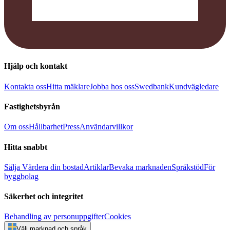
Hjälp och kontakt
Kontakta oss
Hitta mäklare
Jobba hos oss
Swedbank
Kundvägledare
Fastighetsbyrån
Om oss
Hållbarhet
Press
Användarvillkor
Hitta snabbt
Sälja
Värdera din bostad
Artiklar
Bevaka marknaden
Språkstöd
För
byggbolag
Säkerhet och integritet
Behandling av personuppgifter
Cookies
Välj marknad och språk