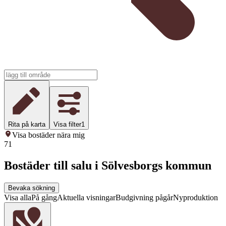
Rita på karta
Visa filter
1
Visa bostäder nära mig
71
Bostäder till salu i Sölvesborgs kommun
Bevaka sökning
Visa alla
På gång
Aktuella visningar
Budgivning pågår
Nyproduktion