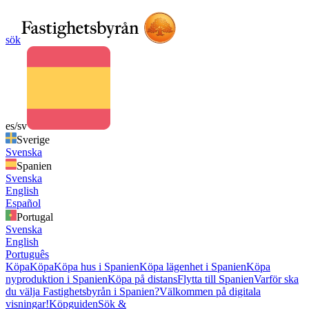
sök
es/sv
Sverige
Svenska
Spanien
Svenska
English
Español
Portugal
Svenska
English
Português
Köpa
Köpa
Köpa hus i Spanien
Köpa lägenhet i Spanien
Köpa
nyproduktion i Spanien
Köpa på distans
Flytta till Spanien
Varför ska
du välja Fastighetsbyrån i Spanien?
Välkommen på digitala
visningar!
Köpguiden
Sök &