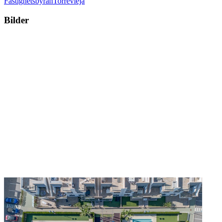
Fastighetsbyrån
Torrevieja
Bilder