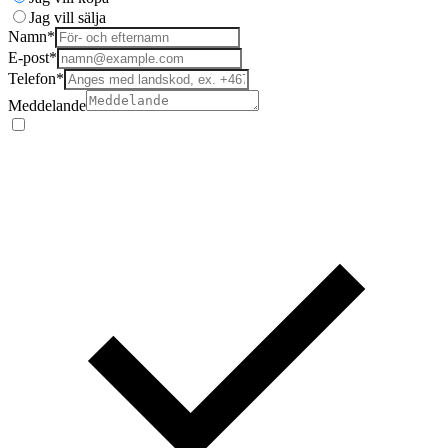
Jag vill sälja
Namn*
E-post*
Telefon*
Meddelande