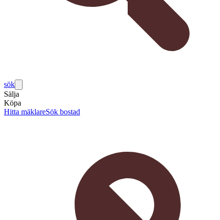
sök
Sälja
Köpa
Hitta mäklare
Sök bostad