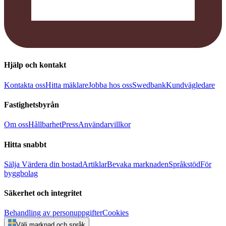
Hjälp och kontakt
Kontakta oss
Hitta mäklare
Jobba hos oss
Swedbank
Kundvägledare
Fastighetsbyrån
Om oss
Hållbarhet
Press
Användarvillkor
Hitta snabbt
Sälja
Värdera din bostad
Artiklar
Bevaka marknaden
Språkstöd
För
byggbolag
Säkerhet och integritet
Behandling av personuppgifter
Cookies
Välj marknad och språk