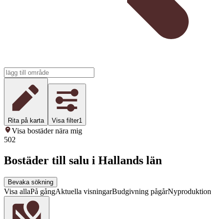
Rita på karta
Visa filter
1
Visa bostäder nära mig
502
Bostäder till salu i Hallands län
Bevaka sökning
Visa alla
På gång
Aktuella visningar
Budgivning pågår
Nyproduktion