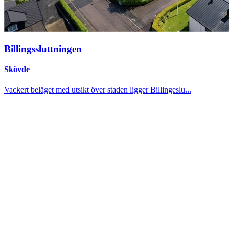
Billingssluttningen
Skövde
Vackert beläget med utsikt över staden ligger Billingeslu...