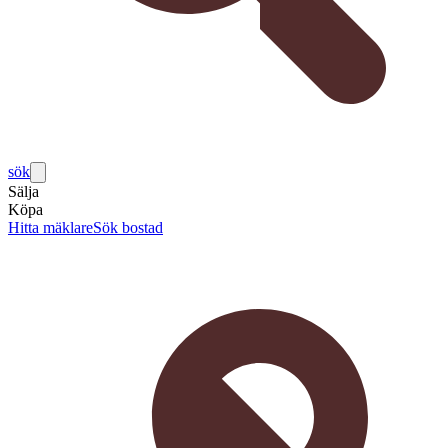
sök
Sälja
Köpa
Hitta mäklare
Sök bostad