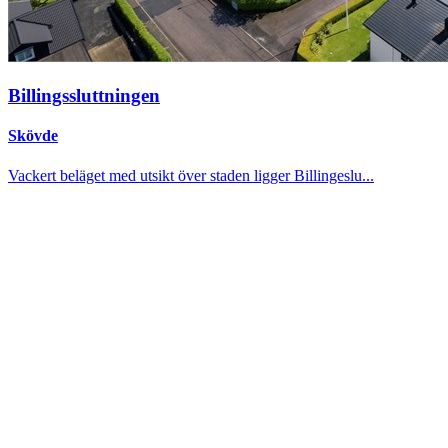
Billingssluttningen
Skövde
Vackert beläget med utsikt över staden ligger Billingeslu...