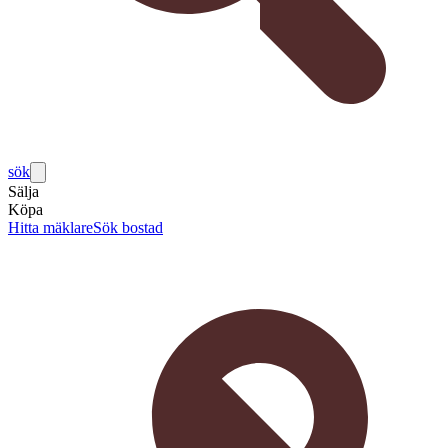
sök
Sälja
Köpa
Hitta mäklare
Sök bostad