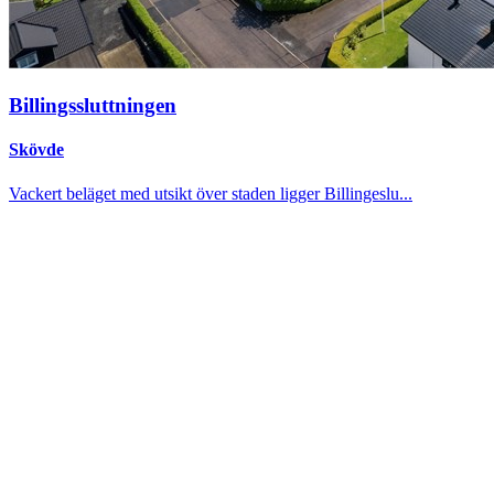
Billingssluttningen
Skövde
Vackert beläget med utsikt över staden ligger Billingeslu...