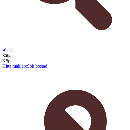
sök
Sälja
Köpa
Hitta mäklare
Sök bostad