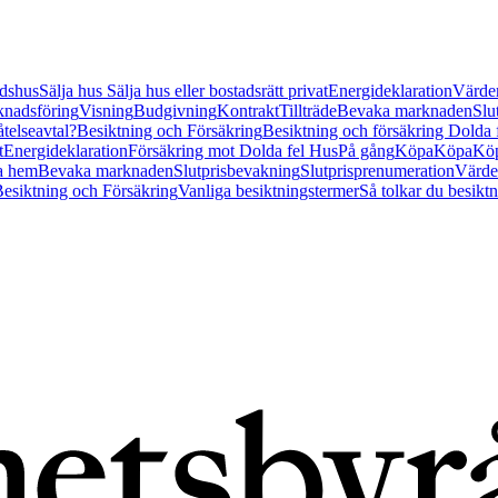
tidshus
Sälja hus
Sälja hus eller bostadsrätt privat
Energideklaration
Värder
nadsföring
Visning
Budgivning
Kontrakt
Tillträde
Bevaka marknaden
Slu
åtelseavtal?
Besiktning och Försäkring
Besiktning och försäkring Dolda
t
Energideklaration
Försäkring mot Dolda fel Hus
På gång
Köpa
Köpa
Köp
a hem
Bevaka marknaden
Slutprisbevakning
Slutprisprenumeration
Värde
esiktning och Försäkring
Vanliga besiktningstermer
Så tolkar du besikt