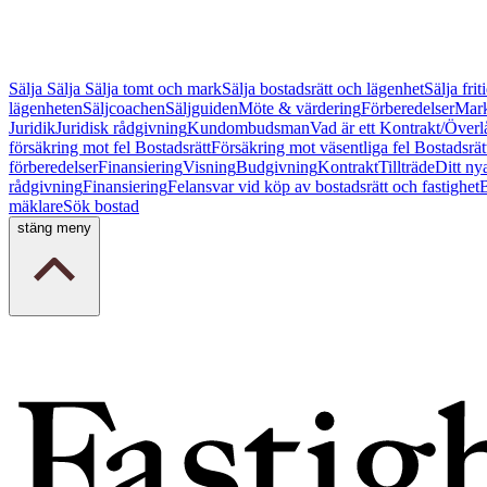
Sälja
Sälja
Sälja tomt och mark
Sälja bostadsrätt och lägenhet
Sälja fri
lägenheten
Säljcoachen
Säljguiden
Möte & värdering
Förberedelser
Mark
Juridik
Juridisk rådgivning
Kundombudsman
Vad är ett Kontrakt/Överl
försäkring mot fel Bostadsrätt
Försäkring mot väsentliga fel Bostadsrät
förberedelser
Finansiering
Visning
Budgivning
Kontrakt
Tillträde
Ditt ny
rådgivning
Finansiering
Felansvar vid köp av bostadsrätt och fastighet
B
mäklare
Sök bostad
stäng meny