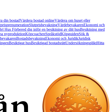
a din bostad
Värdera bostad online
Värdera om huset eller
tprisprenumeration
Slutprisbevakning
Värdebevakaren
Ekonomi och
 fel Hus
Förbered dig inför en besiktning av ditt hus
Besiktning med
a nyproduktion
Köpcoachen
Språkstöd
Köpguiden
Sök &
bevakaren
Bostadsbevakning
Ekonomi och Juridik
Juridisk
ningen
Besiktigat hus
Besiktigad bostadsrätt
Undersökningsplikt
Hitta