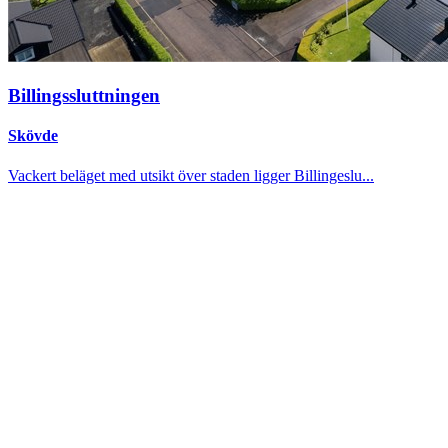
Billingssluttningen
Skövde
Vackert beläget med utsikt över staden ligger Billingeslu...