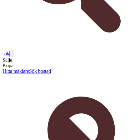
sök
Sälja
Köpa
Hitta mäklare
Sök bostad