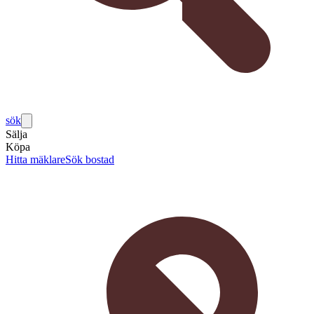
sök
Sälja
Köpa
Hitta mäklare
Sök bostad