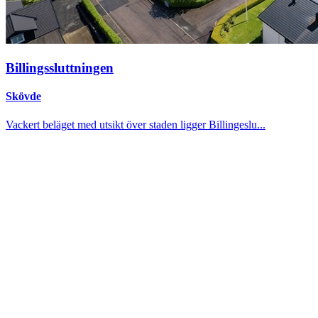
Billingssluttningen
Skövde
Vackert beläget med utsikt över staden ligger Billingeslu...