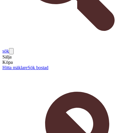
sök
Sälja
Köpa
Hitta mäklare
Sök bostad